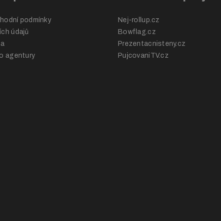
hodní podmínky
Nej-rollup.cz
ch údajů
Bowflag.cz
ba
Prezentacnisteny.cz
o agentury
PujcovaniTV.cz