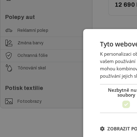
12 690
Polepy aut
Reklamní polep
Čím se textil
Tyto webové
Změna barvy
grafiky. Jak 
K personalizaci 
měli k preze
Ochranná fólie
vašem používání n
mohou kombinovat
Tónování skel
používání jejich 
Textílie je s
Potisk textilie
Nezbytně nu
teplotu.
soubory
Fotoobrazy
Konstrukce te
ZOBRAZIT P
prezentační t