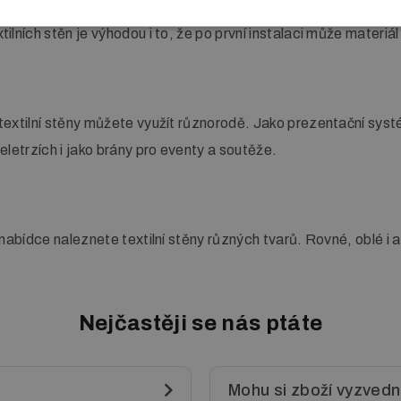
ilních stěn je výhodou i to, že po první instalaci může materiál 
textilní stěny můžete využít různorodě. Jako prezentační sys
eletrzích i jako brány pro eventy a soutěže.
 nabídce naleznete textilní stěny různých tvarů. Rovné, oblé i a
Nejčastěji se nás ptáte
Mohu si zboží vyzved