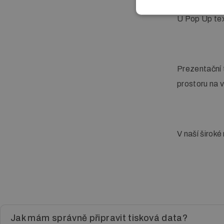
U Pop Up text
Prezentační 
prostoru na v
V naší široké
Jak mám správně připravit tisková data?