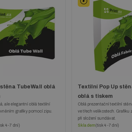
í stěna TubeWall oblá
Textilní Pop Up stěn
m
oblá s tiskem
 ale elegantní oblá textilní
Oblá prezentační textilní stě
vněním grafiky pomocí zipu.
ve třech velikostech. Grafiku 
při složení sundávat.
isk 4-7 dní)
Skladem
(tisk 4-7 dní)