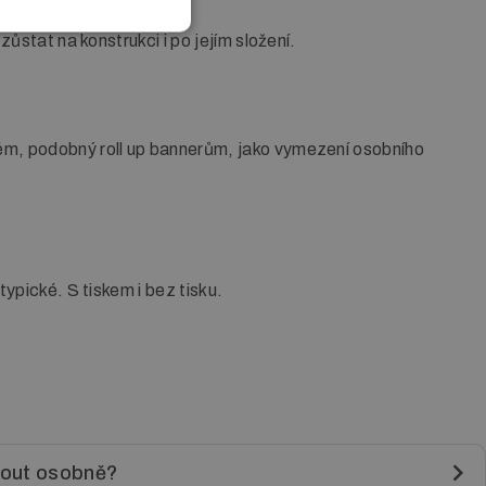
zůstat na konstrukci i po jejím složení.
tém, podobný roll up bannerům, jako vymezení osobního
typické. S tiskem i bez tisku.
nout osobně?