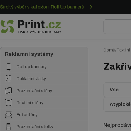
Přejít
Široký výběr v kategorii Roll Up bannerů
k
hlavnímu
obsahu
Domů
Textilní
D
Reklamní systémy
r
Zakřiv
Roll up bannery
o
Reklamní vlajky
b
Vše
Prezentační stěny
e
Textilní stěny
č
Atypické
k
Fotostěny
o
Nejprodáva
Prezentační stolky