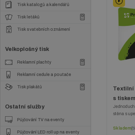
Tisk katalogů a kalendářů
Tisk letáků
Tisk svatebních oznámení
Velkoplošný tisk
Reklamní plachty
Reklamní cedule a poutače
Tisk plakátů
Textiln
s tiske
Ostatní služby
Jednoduchá,
stěna s upe
Půjčování TV na eventy
Skladem
(t
Půjčování LED roll up na eventy