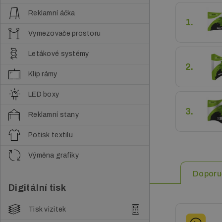
v
Reklamní áčka
1.
á
Vymezovače prostoru
n
Letákové systémy
a
2.
Klip rámy
v
LED boxy
i
3.
g
Reklamní stany
a
Potisk textilu
c
Výměna grafiky
e
Doporu
Digitální tisk
Tisk vizitek