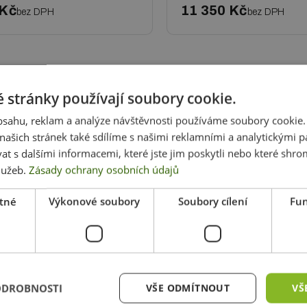
 Kč
11 350 Kč
bez DPH
bez DPH
ní stěny liší od jiných prezentačních stěn? Bez nadsázky lze ří
 stránky používají soubory cookie.
již název napovídá, tisk neprobíhá na klasickou bannerovinu, ale
obsahu, reklam a analýze návštěvnosti používáme soubory cookie.
ntačním textilním stěnám vědět.
ašich stránek také sdílíme s našimi reklamními a analytickými par
 s dalšími informacemi, které jste jim poskytli nebo které shro
služeb.
Zásady ochrany osobních údajů
tejně jako bannerovina odolná proti vodě. Je však také skladnější
tné
Výkonové soubory
Soubory cílení
Fun
xtilních stěn je nejčastěji z kvalitního hliníku. Ten jí zaručuje v
ODROBNOSTI
VŠE ODMÍTNOUT
VŠ
extilní stěny uchycuje přetažením přes konstrukci, případně je