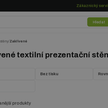
Zákaznický servi
 stěny
Zakřivené
ené textilní prezentační stě
Bez tisku
Rov
nější produkty