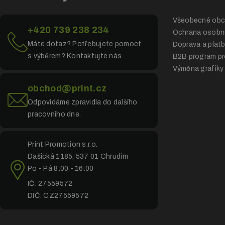
Všeobecné obc
+420 739 238 234
Ochrana osobní
Máte dotaz? Potřebujete pomoct
Doprava a plat
s výběrem? Kontaktujte nás.
B2B program pr
Výměna grafiky
obchod@print.cz
Odpovídáme zpravidla do dalšího
pracovního dne.
Print Promotion s.r.o.
Dašická 1185, 537 01 Chrudim
Po - Pá 8:00 - 16:00
IČ: 27559572
DIČ: CZ27559572