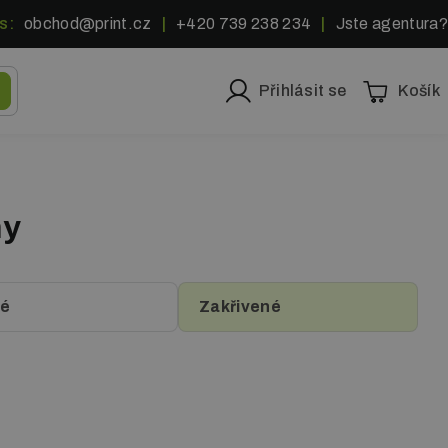
s:
obchod@print.cz
|
+420 739 238 234
|
Jste agentura?
Přihlásit se
Košík
ny
né
Zakřivené