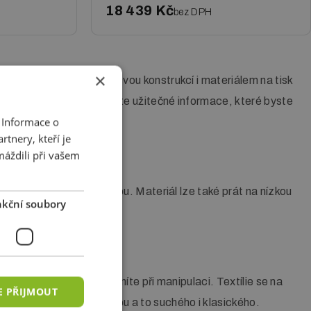
18 439 Kč
bez DPH
×
ct, že v mnoha ohledech svou konstrukcí i materiálem na tisk
 na textílii. Níže naleznete užitečné informace, které byste
 Informace o
tnery, kteří je
máždili při vašem
 a lépe si poradí při ohybu. Materiál lze také prát na nízkou
kční soubory
ýdrž i lehkost, kterou oceníte při manipulaci. Textílie se na
E PŘIJMOUT
jím zajištěním pomocí zipu a to suchého i klasického.