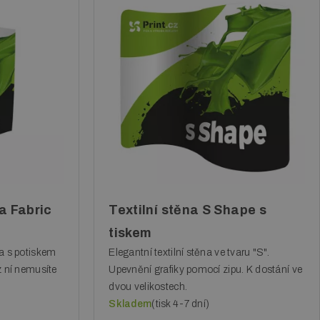
a Fabric
Textilní stěna S Shape s
tiskem
na s potiskem
Elegantní textilní stěna ve tvaru "S".
z ní nemusíte
Upevnění grafiky pomocí zipu. K dostání ve
dvou velikostech.
Skladem
(tisk 4-7 dní)