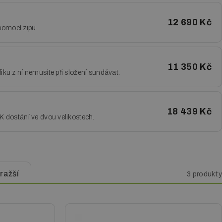
12 690 Kč
pomocí zipu.
11 350 Kč
fiku z ní nemusíte při složení sundávat.
18 439 Kč
 K dostání ve dvou velikostech.
ražší
3 produkty