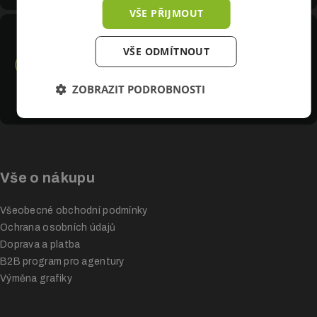
VŠE PŘIJMOUT
Print Promotion s.r.o.
VŠE ODMÍTNOUT
Dašická 1185, 537 01 Chrudim
Po - Pá 8:00 - 16:00
ZOBRAZIT PODROBNOSTI
IČ: 27559572
DIČ: CZ27559572
Vše o nákupu
Všeobecné obchodní podmínky
Ochrana osobních údajů
Doprava a platba
B2B program pro agentury
Výměna grafiky