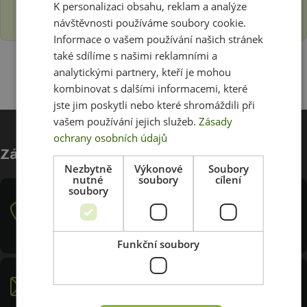
K personalizaci obsahu, reklam a analýze
Domluvte si s námi schůzku
+420 739 238 234
.
návštěvnosti používáme soubory cookie.
Reklamní polep
Informace o vašem používání našich stránek
také sdílíme s našimi reklamními a
Změna barvy
analytickými partnery, kteří je mohou
Ochranná fólie
kombinovat s dalšími informacemi, které
jste jim poskytli nebo které shromáždili při
Tónování skel
vašem používání jejich služeb.
Zásady
ochrany osobních údajů
Zákaznický servis
Potisk textilie
Nezbytně
Výkonové
Soubory
nutné
soubory
cílení
Fotoobrazy
soubory
+420 739 238 234
Máte dotaz? Potřebujete pomoct s výběrem?
Kontaktujte nás.
Funkční soubory
obchod@print.cz
Odpovídáme zpravidla do dalšího pracovního dne.