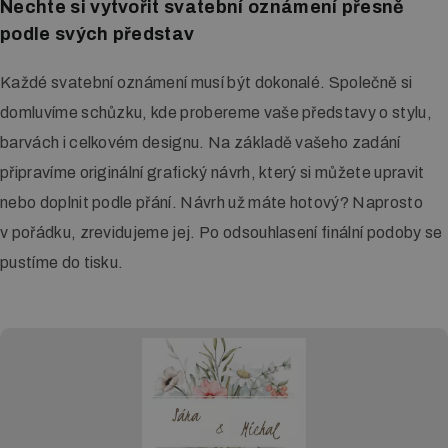
Nechte si vytvořit svatební oznámení přesně
Vymezovače prostoru
podle svých představ
Letákové systémy
Každé svatební oznámení musí být dokonalé. Společně si
Klip rámy
domluvíme schůzku, kde probereme vaše představy o stylu,
LED boxy
barvách i celkovém designu. Na základě vašeho zadání
Reklamní stany
připravíme originální grafický návrh, který si můžete upravit
nebo doplnit podle přání. Návrh už máte hotový? Naprosto
Potisk textilu
v pořádku, zrevidujeme jej. Po odsouhlasení finální podoby se
Výměna grafiky
pustíme do tisku.
Digitální tisk
Tisk vizitek
Tisk katalogů a kalendářů
Tisk letáků