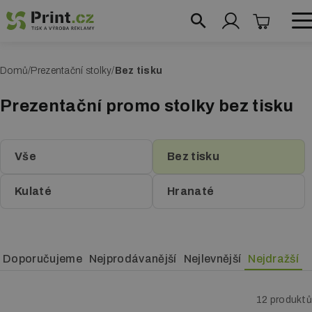
Přejít
k
hlavnímu
+420 739 238 234
D
Domů
Prezentační stolky
Bez tisku
obsahu
Reklamní systémy
r
Prezentační promo stolky bez tisku
o
Roll up bannery
b
Reklamní vlajky
e
Vše
Bez tisku
Prezentační stěny
č
Kulaté
Hranaté
k
Textilní stěny
o
Fotostěny
v
Doporučujeme
Nejprodávanější
Nejlevnější
Nejdražší
á
Prezentační stolky
n
Reklamní áčka
12 produktů
a