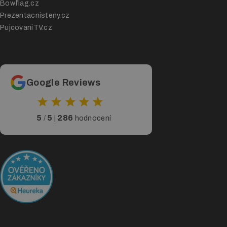
Bowflag.cz
Prezentacnisteny.cz
PujcovaniTV.cz
Google Reviews
5
5
286
/
|
hodnocení