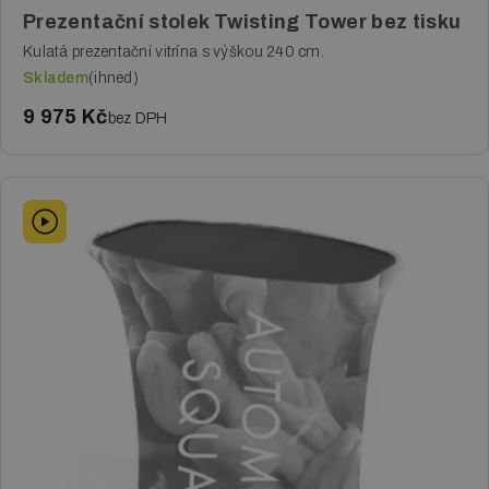
Prezentační stolek Twisting Tower bez tisku
Tisk svatebních oznámení
Kulatá prezentační vitrína s výškou 240 cm.
Skladem
(ihned)
Velkoplošný tisk
9 975 Kč
bez DPH
Reklamní plachty
Reklamní cedule a poutače
Tisk plakátů
Ostatní služby
Půjčování TV na eventy
Půjčování LED roll up na eventy
Polepy aut