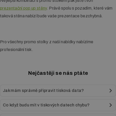
Nejlepší kombinaci s promo stolkem pak jistě tvoří
prezentační pop up stěny
. Právě spolu s pozadím, které vám
taková stěna nabízí bude vaše prezentace bezchybná.
Pro všechny promo stolky z naší nabídky nabízíme
profesionální tisk.
Nejčastěji se nás ptáte
Jak mám správně připravit tisková data?
U každého produktu na webu máme návod, jak správně data
Co když budu mít v tiskových datech chybu?
připravit. Grafiku by zpravidla měl dělat grafik, pro kterého
budou použité výrazy v návodu srozumitelné.
Data u nás prochází kontrolou, zpravidla na chybu přijdeme