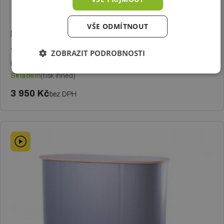
VŠE ODMÍTNOUT
Prezentační stolek Promotional Counter bez
tisku
ZOBRAZIT PODROBNOSTI
Hranatý prezentační stolek s úložným prostorem. Bez potisku.
Skladem
(tisk ihned)
3 950 Kč
bez DPH