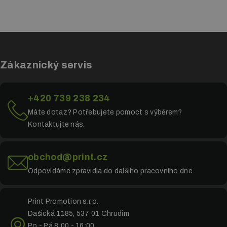
Fakturu do balíčku nedáváme, vždy ji posíláme elektronicky e-
potvrzení o záznamu stavu zásilky v době převzetí. Tímto
mailem po převzetí zásilky.
zajistíte snadnější řešení v případech pozdější reklamace. S tou
nás neváhejte kontaktovat na telefonním čísle
+420 739 238
234
nebo na e-mailu
obchod@print.cz
v co nejkratším intervale.
Zákaznický servis
+420 739 238 234
Máte dotaz? Potřebujete pomoct s výběrem?
Kontaktujte nás.
obchod@print.cz
Odpovídáme zpravidla do dalšího pracovního dne.
Print Promotion s.r.o.
Dašická 1185, 537 01 Chrudim
Po - Pá 8:00 - 16:00