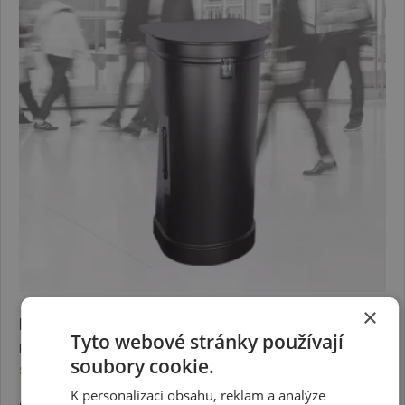
×
Prezentační stolek Leonardo bez tisku
Tyto webové stránky používají
Prezentační stolek a přepravní box na kolečkách v jednom.
soubory cookie.
Skladem
(ihned)
K personalizaci obsahu, reklam a analýze
4 290 Kč
bez DPH