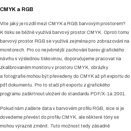
CMYK a RGB
Tisk svatebních oznámení
Víte jaký je rozdíl mezi CMYK a RGB barvovým prostorem?
Velkoplošný tisk
K tisku se běžně využívá barvový prostor CMYK. Oproti tomu
barvový prostor RGB se využívá zejména pro zobrazování na
Reklamní plachty
monitorech. Pro co nejvěrnější zachování barev grafického
Reklamní cedule a poutače
návrhu s výslednou tiskovinou, doporučujeme pracovat na
Tisk plakátů
zkalibrovaném monitoru v prostoru CMYK, obrázky
a fotografie mohou být převedeny do CMYK až při exportu do
pdf dokumentu. Pro to stačí při exportu z grafického
Ostatní služby
programu zaškrtnout uložení do standardu PDF/X-1a:2001.
Půjčování TV na eventy
Pokud nám zašlete data v barvovém profilu RGB, sice si je
Půjčování LED roll up na eventy
dovedeme převést do profilu CMYK, ale některé tóny se
mohou výrazně změnit. Tuto možnost tedy zásadně
Polepy aut