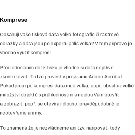
Komprese
Obsahují vaše tisková data velké fotografie či rastrové
obrázky a data jsou po exportu příliš velká? V tom přípravě je
vhodné využít kompresi.
Před odesláním dat k tisku je vhodné si data nejdříve
zkontrolovat. To lze provést v programu Adobe Acrobat.
Pokud jsou i po kompresi data moc velká, popř. obsahují velké
množství objektů s průhlednostmi a nejdou Vám otevřít
a zobrazit, popř. se otevírají dlouho, pravděpodobně je
neotevřeme ani my.
To znamená že je nezvládneme ani tzv. naripovat, tedy