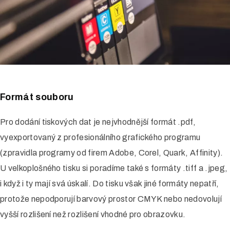
Formát souboru
Pro dodání tiskových dat je nejvhodnější formát .pdf,
vyexportovaný z profesionálního grafického programu
(zpravidla programy od firem Adobe, Corel, Quark, Affinity).
U velkoplošného tisku si poradíme také s formáty .tiff a .jpeg,
i když i ty mají svá úskalí. Do tisku však jiné formáty nepatří,
protože nepodporují barvový prostor CMYK nebo nedovolují
vyšší rozlišení než rozlišení vhodné pro obrazovku.