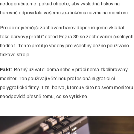
nedoporučujeme, pokud chcete, aby výsledná tiskovina
Reklamní polep
barevně odpovídala vašemu grafickému návrhu na monitoru.
Změna barvy
Pro co nejvěrnější zachování barev doporučujeme vkládat
Ochranná fólie
také barvový profil Coated Fogra 39 se zachováním číselných
hodnot. Tento profil je vhodný pro všechny běžné používané
Tónování skel
tiskové stroje.
Potisk textilie
Fakt:
Běžný uživatel doma nebo v práci nemá zkalibrovaný
monitor. Ten používají většinou profesionální grafici či
Fotoobrazy
polygrafické firmy. Tzn. barva, kterou vidíte na svém monitoru
neodpovídá přesně tomu, co se vytiskne.