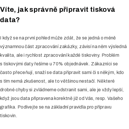
Vymezovače prostoru
v
Víte, jak správně připravit tisková
i
Letákové systémy
data?
g
Klip rámy
a
LED boxy
I když se na první pohled může zdát, že se jedná o méně
c
významnou část zpracování zakázky, závisí na něm výsledná
e
Reklamní stany
kvalita, ale i rychlost zpracování každé tiskoviny. Problém
Potisk textilu
s tiskovými daty řešíme u 70% objednávek. Zákazníci se
často přeceňují, snaží se data připravit sami či s někým, kdo
Výměna grafiky
s tím nemá zkušenost, ale to většinou nestačí. Některé
drobné chyby si zvládneme odstranit sami, ale je vždy lepší,
Digitální tisk
když jsou data připravena korektně již od Vás, resp. Vašeho
Tisk vizitek
grafika. Podívejte se na základní pravidla pro přípravu
tiskovin.
Tisk katalogů a kalendářů
Tisk letáků