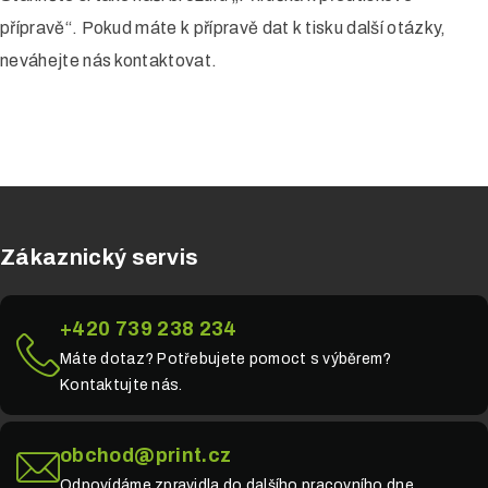
přípravě“. Pokud máte k přípravě dat k tisku další otázky,
neváhejte nás kontaktovat.
Zákaznický servis
+420 739 238 234
Máte dotaz? Potřebujete pomoct s výběrem?
Kontaktujte nás.
obchod@print.cz
Odpovídáme zpravidla do dalšího pracovního dne.