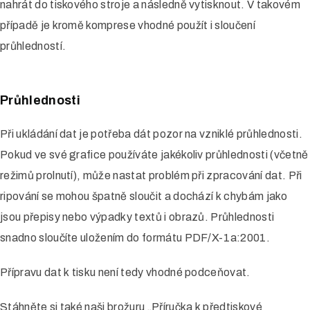
nahrát do tiskového stroje a následně vytisknout. V takovém
případě je kromě komprese vhodné použít i sloučení
průhledností.
Průhlednosti
Při ukládání dat je potřeba dát pozor na vzniklé průhlednosti.
Pokud ve své grafice používáte jakékoliv průhlednosti (včetně
režimů prolnutí), může nastat problém při zpracování dat. Při
ripování se mohou špatně sloučit a dochází k chybám jako
jsou přepisy nebo výpadky textů i obrazů. Průhlednosti
snadno sloučíte uložením do formátu PDF/X-1a:2001.
Přípravu dat k tisku není tedy vhodné podceňovat.
Stáhněte si také naši brožuru „Příručka k předtiskové