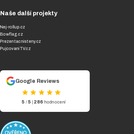
Naše další projekty
Nej-rollup.cz
Bowflag.cz
Prezentacnisteny.cz
PujcovaniTV.cz
Google Reviews
5
5
286
/
|
hodnocení