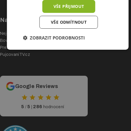
VŠE PŘIJMOUT
Reklamní polep
Naše další projekty
VŠE ODMÍTNOUT
Změna barvy
Nej-rollup.cz
Ochranná fólie
ZOBRAZIT PODROBNOSTI
Bowflag.cz
Tónování skel
Prezentacnisteny.cz
PujcovaniTV.cz
Potisk textilie
Fotoobrazy
Google Reviews
5
5
286
/
|
hodnocení