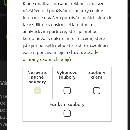
K personalizaci obsahu, reklam a analýze
Odpovídáme zpravidla do dalšího pracovního dne.
návštěvnosti používáme soubory cookie.
Tisk svatebních oznámení
Informace o vašem používání našich stránek
také sdílíme s našimi reklamními a
Print Promotion s.r.o.
Velkoplošný tisk
analytickými partnery, kteří je mohou
Dašická 1185, 537 01 Chrudim
kombinovat s dalšími informacemi, které
Po - Pá 8:00 - 16:00
Reklamní plachty
jste jim poskytli nebo které shromáždili při
IČ: 27559572
vašem používání jejich služeb.
Zásady
DIČ: CZ27559572
Reklamní cedule a poutače
ochrany osobních údajů
Tisk plakátů
Nezbytně
Výkonové
Soubory
nutné
soubory
cílení
soubory
Vše o nákupu
Ostatní služby
Všeobecné obchodní podmínky
Půjčování TV na eventy
Funkční soubory
Ochrana osobních údajů
Půjčování LED roll up na eventy
Doprava a platba
B2B program pro agentury
Výměna grafiky
Polepy aut