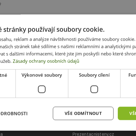
?
 stránky používají soubory cookie.
obsahu, reklam a analýze návštěvnosti používáme soubory cookie.
ašich stránek také sdílíme s našimi reklamními a analytickými par
 s dalšími informacemi, které jste jim poskytli nebo které shro
služeb.
Zásady ochrany osobních údajů
tné
Výkonové soubory
Soubory cílení
Fun
ákupu
Naše další projek
ODROBNOSTI
VŠE ODMÍTNOUT
VŠ
hodní podmínky
Nej-rollup.cz
ch údajů
Bowflag.cz
ba
Prezentacnisteny.cz