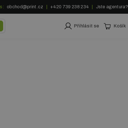
s:
obchod@print.cz
|
+420 739 238 234
|
Jste agentura?
Přihlásit se
Košík