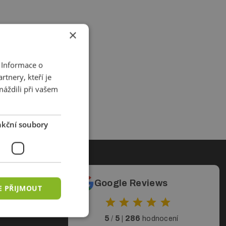
×
 Informace o
tnery, kteří je
máždili při vašem
kční soubory
ty
Google Reviews
E PŘIJMOUT
5
5
286
/
|
hodnocení