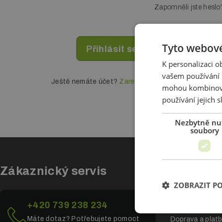
Zapomněli jste heslo
Tyto webové
K personalizaci 
vašem používání n
Ještě nemáte účet?
Zaregistrujte se
mohou kombinovat
používání jejich 
Nezbytně nu
soubory
Zákaznický servis
Vše o n
ZOBRAZIT P
Všeobecné obc
+420 739 238 234
Ochrana osobní
Máte dotaz? Potřebujete pomoct
Doprava a plat