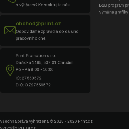
s výběrem? Kontaktujte nás.
B2B program pr
Výměna grafiky
obchod@print.cz
Odpovídáme zpravidla do dalšího
pracovního dne.
Print Promotion s.r.o.
Dašická 1185, 537 01 Chrudim
Po - Pá 8:00 - 16:00
IČ: 27559572
DIČ: CZ27559572
Všechna práva vyhrazena © 2018 - 2026
Print.cz
Vytvořilo PLEGI.cz