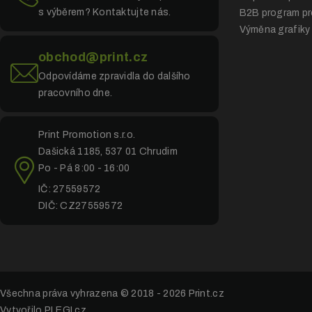
s výběrem? Kontaktujte nás.
B2B program pr
Výměna grafiky
obchod@print.cz
Odpovídáme zpravidla do dalšího
pracovního dne.
Print Promotion s.r.o.
Dašická 1185, 537 01 Chrudim
Po - Pá 8:00 - 16:00
IČ: 27559572
DIČ: CZ27559572
Všechna práva vyhrazena © 2018 - 2026
Print.cz
Vytvořilo PLEGI.cz