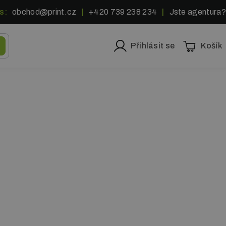
s:
obchod@print.cz
|
+420 739 238 234
|
Jste agentura?
Přihlásit se
Košík