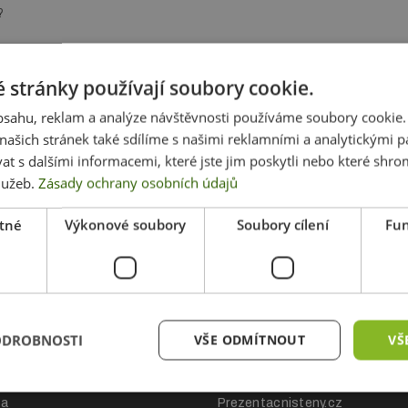
?
 stránky používají soubory cookie.
obsahu, reklam a analýze návštěvnosti používáme soubory cookie.
ašich stránek také sdílíme s našimi reklamními a analytickými par
 s dalšími informacemi, které jste jim poskytli nebo které shro
služeb.
Zásady ochrany osobních údajů
tné
Výkonové soubory
Soubory cílení
Fun
ákupu
Naše další projek
ODROBNOSTI
VŠE ODMÍTNOUT
VŠ
hodní podmínky
Nej-rollup.cz
ch údajů
Bowflag.cz
ba
Prezentacnisteny.cz