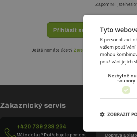
Zapomněli jste heslo
Tyto webové
K personalizaci 
vašem používání n
Ještě nemáte účet?
Zaregistrujte se
mohou kombinovat
používání jejich 
Nezbytně nu
soubory
Zákaznický servis
Vše o n
ZOBRAZIT P
Všeobecné obc
+420 739 238 234
Ochrana osobní
Máte dotaz? Potřebujete pomoct
Doprava a plat