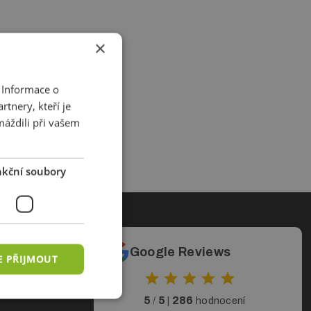
×
 Informace o
tnery, kteří je
máždili při vašem
kční soubory
ty
Google Reviews
E PŘIJMOUT
5
5
286
/
|
hodnocení