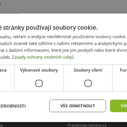
?
 stránky používají soubory cookie.
obsahu, reklam a analýze návštěvnosti používáme soubory cookie.
ašich stránek také sdílíme s našimi reklamními a analytickými par
 s dalšími informacemi, které jste jim poskytli nebo které shro
služeb.
Zásady ochrany osobních údajů
tné
Výkonové soubory
Soubory cílení
Fun
ákupu
Naše další projek
ODROBNOSTI
VŠE ODMÍTNOUT
VŠ
hodní podmínky
Nej-rollup.cz
ch údajů
Bowflag.cz
ba
Prezentacnisteny.cz