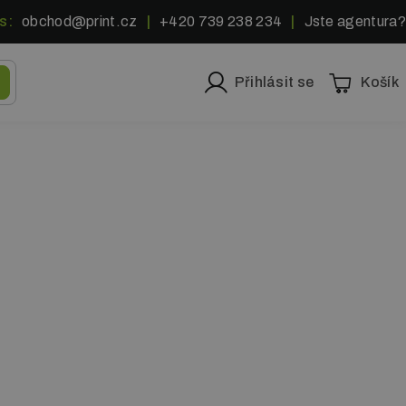
s:
obchod@print.cz
|
+420 739 238 234
|
Jste agentura?
Přihlásit se
Košík