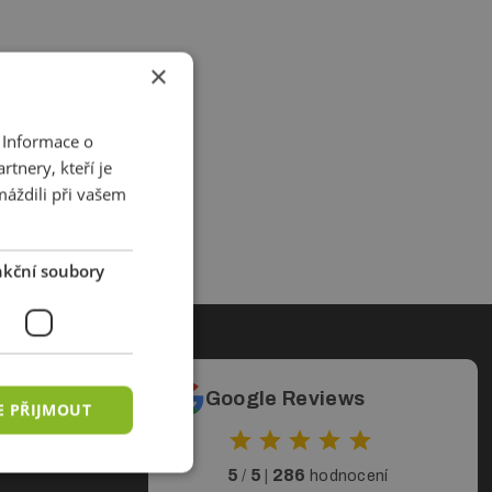
×
 Informace o
tnery, kteří je
máždili při vašem
kční soubory
ty
Google Reviews
E PŘIJMOUT
5
5
286
/
|
hodnocení