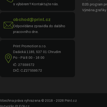
s výběrem? Kontaktujte nás.
B2B program pr
Výměna grafiky
obchod@print.cz
Odpovídáme zpravidla do dalšího
pracovního dne.
Print Promotion s.r.o.
Dašická 1185, 537 01 Chrudim
Po - Pá 8:00 - 16:00
IČ: 27559572
DIČ: CZ27559572
Všechna práva vyhrazena © 2018 - 2026
Print.cz
Vytvořilo PLEGI.cz