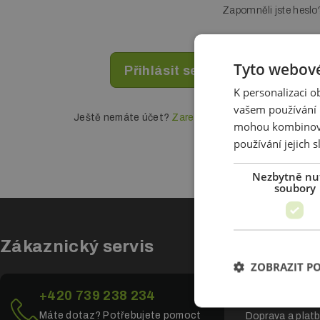
Zapomněli jste heslo
Tyto webové
K personalizaci 
vašem používání n
Ještě nemáte účet?
Zaregistrujte se
mohou kombinovat
používání jejich 
Nezbytně nu
soubory
Zákaznický servis
Vše o n
ZOBRAZIT P
Všeobecné obc
+420 739 238 234
Ochrana osobní
Máte dotaz? Potřebujete pomoct
Doprava a plat