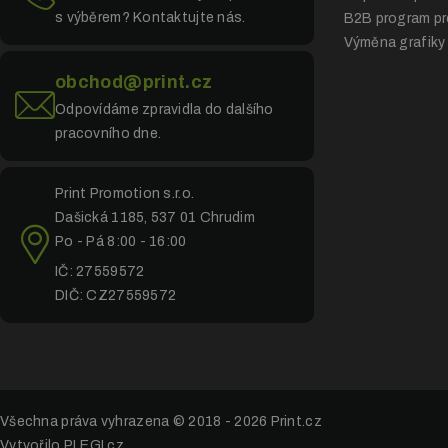
s výběrem? Kontaktujte nás.
B2B program pr
Výměna grafiky
obchod@print.cz
Odpovídáme zpravidla do dalšího
pracovního dne.
Print Promotion s.r.o.
Dašická 1185, 537 01 Chrudim
Po - Pá 8:00 - 16:00
IČ: 27559572
DIČ: CZ27559572
Všechna práva vyhrazena © 2018 - 2026
Print.cz
Vytvořilo PLEGI.cz