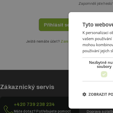
Zapomněli jste heslo
Tyto webové
K personalizaci 
vašem používání n
Ještě nemáte účet?
Zaregistrujte se
mohou kombinovat
používání jejich 
Nezbytně nu
soubory
Zákaznický servis
Vše o n
ZOBRAZIT P
Všeobecné obc
+420 739 238 234
Ochrana osobní
Máte dotaz? Potřebujete pomoct
Doprava a plat