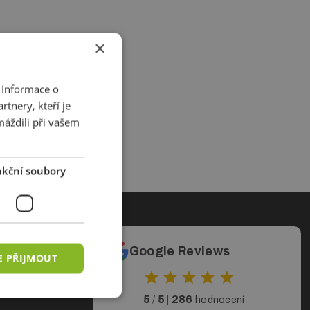
×
 Informace o
tnery, kteří je
máždili při vašem
kční soubory
ty
Google Reviews
E PŘIJMOUT
5
5
286
/
|
hodnocení