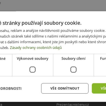
?
 stránky používají soubory cookie.
obsahu, reklam a analýze návštěvnosti používáme soubory cookie.
ašich stránek také sdílíme s našimi reklamními a analytickými par
 s dalšími informacemi, které jste jim poskytli nebo které shro
služeb.
Zásady ochrany osobních údajů
tné
Výkonové soubory
Soubory cílení
Fun
ákupu
Naše další projek
ODROBNOSTI
VŠE ODMÍTNOUT
VŠ
hodní podmínky
Nej-rollup.cz
ch údajů
Bowflag.cz
ba
Prezentacnisteny.cz