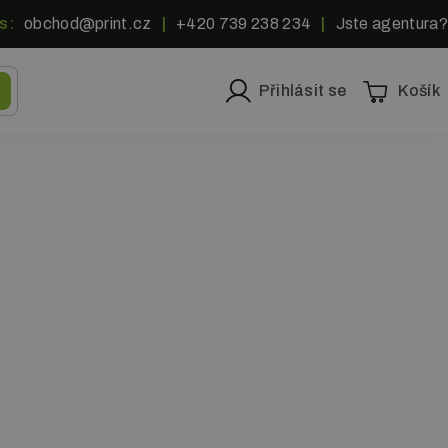
s:
obchod@print.cz
|
+420 739 238 234
|
Jste agentura?
Přihlásit se
Košík