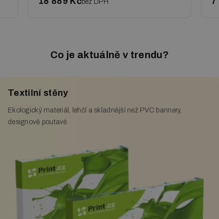
18 889 Kč
7
bez DPH
Co je aktuálně v trendu?
Textilní stěny
Ekologický materiál, lehčí a skladnější než PVC bannery,
designově poutavé.