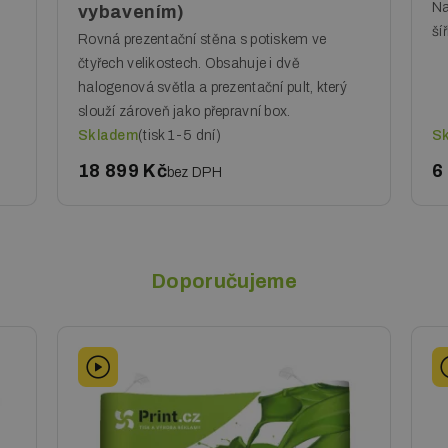
Na
vybavením)
ší
Rovná prezentační stěna s potiskem ve
čtyřech velikostech. Obsahuje i dvě
halogenová světla a prezentační pult, který
slouží zároveň jako přepravní box.
Skladem
(tisk 1-5 dní)
S
18 899 Kč
6
bez DPH
Doporučujeme