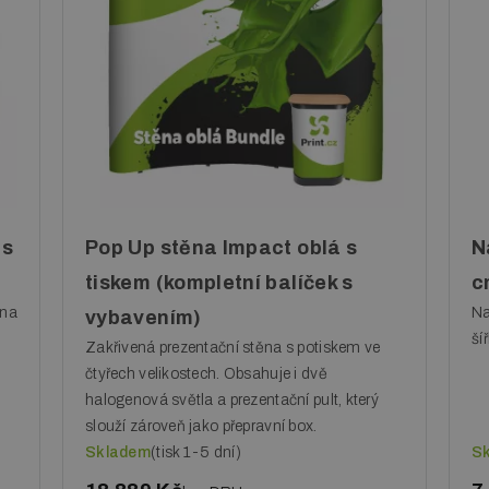
 s
Pop Up stěna Impact oblá s
N
tiskem (kompletní balíček s
c
ěna
Na
vybavením)
ší
Zakřivená prezentační stěna s potiskem ve
čtyřech velikostech. Obsahuje i dvě
halogenová světla a prezentační pult, který
slouží zároveň jako přepravní box.
Skladem
(tisk 1-5 dní)
S