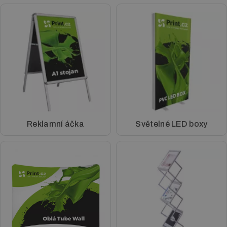
Tisk svatebních oznámení
Velkoplošný tisk
Reklamní plachty
Reklamní cedule a poutače
Tisk plakátů
Reklamní áčka
Světelné LED boxy
Ostatní služby
Půjčování TV na eventy
Půjčování LED roll up na eventy
Polepy aut