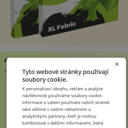
Roll Up bannery
×
Tyto webové stránky používají
Efektivní prezentace, snadná mobilita a rychlá instalace.
soubory cookie.
K personalizaci obsahu, reklam a analýze
návštěvnosti používáme soubory cookie.
Informace o vašem používání našich stránek
také sdílíme s našimi reklamními a
analytickými partnery, kteří je mohou
kombinovat s dalšími informacemi, které