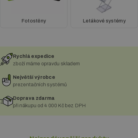
Reklamní polep
Fotostěny
Letákové systémy
Změna barvy
Ochranná fólie
Tónování skel
Rychlá expedice
zboží máme opravdu skladem
Potisk textilie
Největší výrobce
Fotoobrazy
prezentačních systémů
Doprava zdarma
při nákupu od 4 000 Kč bez DPH