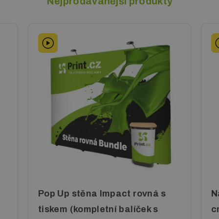
Nejprodávanější produkty
Pop Up stěna Impact rovná s
N
tiskem (kompletní balíček s
c