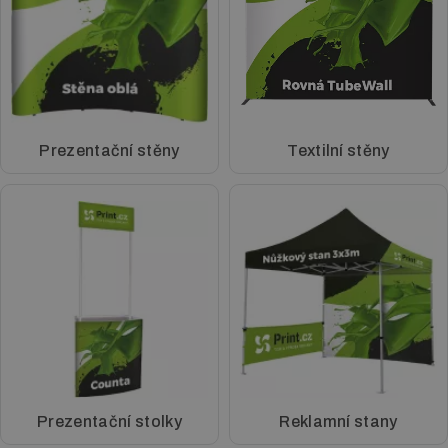
Vymezovače prostoru
Letákové systémy
Klip rámy
LED boxy
Prezentační stěny
Textilní stěny
Reklamní stany
Potisk textilu
Výměna grafiky
Digitální tisk
Tisk vizitek
Tisk katalogů a kalendářů
Prezentační stolky
Reklamní stany
Tisk letáků